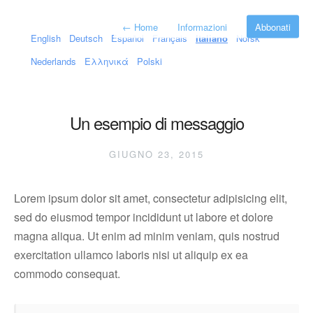
←
Home
Informazioni
Abbonati
English
Deutsch
Español
Français
Italiano
Norsk
Nederlands
Ελληνικά
Polski
Un esempio di messaggio
GIUGNO 23, 2015
Lorem ipsum dolor sit amet, consectetur adipisicing elit,
sed do eiusmod tempor incididunt ut labore et dolore
magna aliqua. Ut enim ad minim veniam, quis nostrud
exercitation ullamco laboris nisi ut aliquip ex ea
commodo consequat.